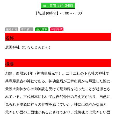
【
受付時間】-：00～-：00
厳選祈祷
車両祓い
巫女体験
神前挙式
名称
廣田神社（ひろたじんじゃ）
概要
創建、西暦201年（神功皇后元年）。二十二社の下八社の神社で
兵庫県最古の神社である。神功皇后が三韓出兵から帰還した際に
天照大御神からの御神託を受けて荒御魂を祀ったことが起源とさ
れている。古代日本においては自然崇拝の考え方があり、自然に
見られる現象に神々の存在を感じていた。神には穏やかな面と
荒々しい面の二面性があるとされており、荒御魂とは荒々しい面