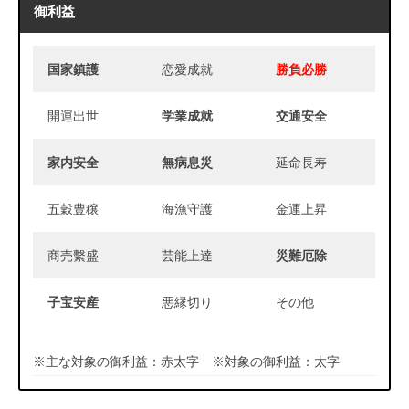
御利益
国家鎮護
恋愛成就
勝負必勝
開運出世
学業成就
交通安全
家内安全
無病息災
延命長寿
五穀豊穣
海漁守護
金運上昇
商売繫盛
芸能上達
災難厄除
子宝安産
悪縁切り
その他
※主な対象の御利益：赤太字 ※対象の御利益：太字