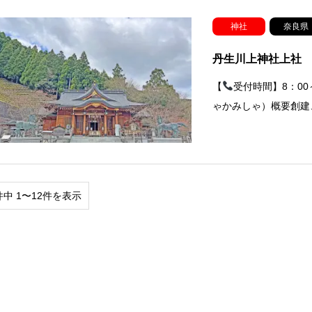
神社
奈良県
丹生川上神社上社
【
受付時間】8：0
ゃかみしゃ）概要創建
件中 1〜12件を表示