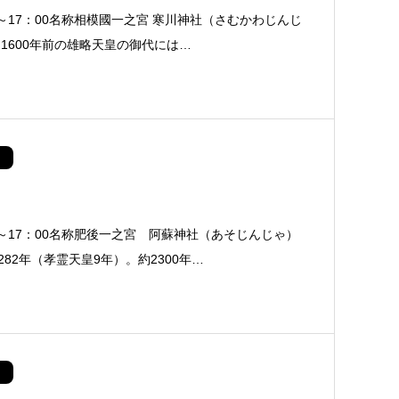
～17：00名称相模國一之宮 寒川神社（さむかわじんじ
1600年前の雄略天皇の御代には…
0～17：00名称肥後一之宮 阿蘇神社（あそじんじゃ）
82年（孝霊天皇9年）。約2300年…