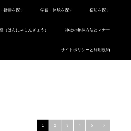
・祈禱を探す
学習・体験を探す
宿坊を探す
経（はんにゃしんぎょう）
神社の参拝方法とマナー
サイトポリシーと利用規約
1
2
3
4
5
