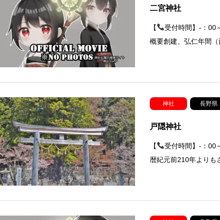
二宮神社
【
受付時間】-：00
概要創建、弘仁年間（西
神社
長野県
戸隠神社
【
受付時間】-：0
暦紀元前210年より