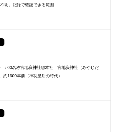
代不明。記録で確認できる範囲…
0～-：00名称宮地嶽神社総本社 宮地嶽神社（みやじだ
、約1600年前（神功皇后の時代）…
県