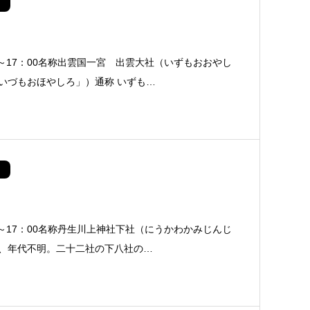
0～17：00名称出雲国一宮 出雲大社（いずもおおやし
いづもおほやしろ」）通称 いずも…
0～17：00名称丹生川上神社下社（にうかわかみじんじ
、年代不明。二十二社の下八社の…