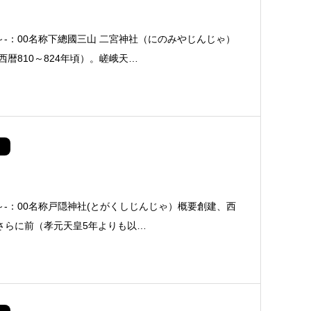
～-：00名称下總國三山 二宮神社（にのみやじんじゃ）
暦810～824年頃）。嵯峨天…
0～-：00名称戸隠神社(とがくしじんじゃ）概要創建、西
もさらに前（孝元天皇5年よりも以…