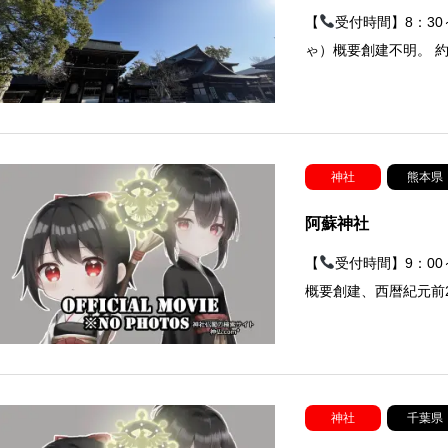
【
受付時間】8：30
ゃ）概要創建不明。 約
神社
熊本県
阿蘇神社
【
受付時間】9：0
概要創建、西暦紀元前2
神社
千葉県