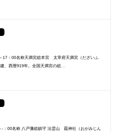
0～17：00名称天満宮総本宮 太宰府天満宮（だざいふ
創建、西暦919年。全国天満宮の総…
～-：00名称 八戸藩総鎮守 法霊山 龗神社（おがみじん