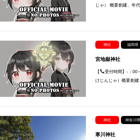
じゃ） 概要創建、年
神社
福岡県
宮地嶽神社
【
受付時間】-：0
けじんじゃ）概要創建
神社
神奈川
寒川神社