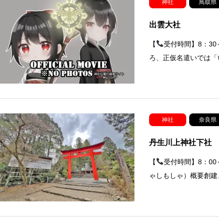
神社
鳥取県
出雲大社
【
受付時間】8：3
ろ、正仮名遣いでは「
神社
奈良県
丹生川上神社下社
【
受付時間】8：0
ゃしもしゃ）概要創建