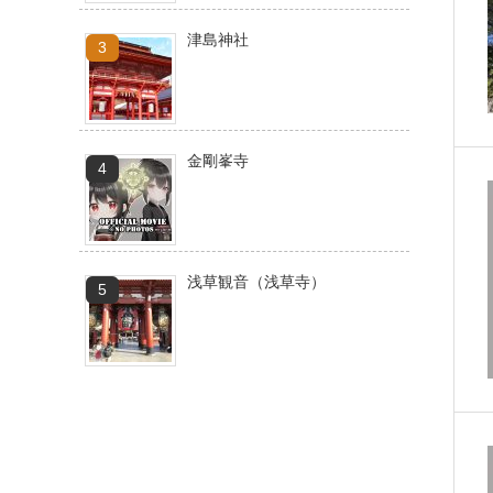
津島神社
金剛峯寺
浅草観音（浅草寺）