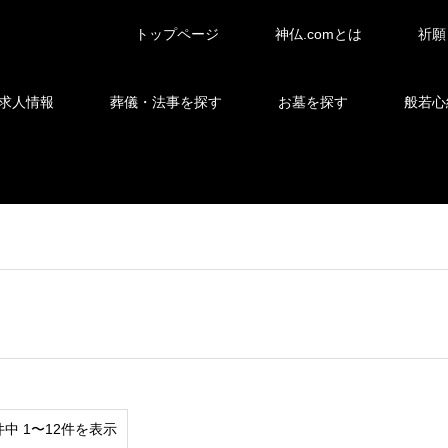
トップページ
神仏.comとは
祈願
求人情報
葬儀・法事を探す
お墓を探す
般若心
件中 1〜12件を表示