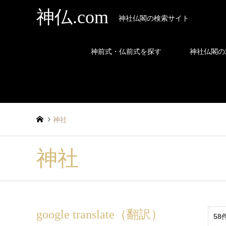
神仏.com
神社仏閣の検索サイト
神前式・仏前式を探す
神社仏閣の
神社
神社
google translate（翻訳）
58