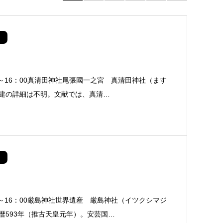
0～16：00真清田神社尾張國一之宮 真清田神社（ます
建の詳細は不明。文献では、真清…
0～16：00厳島神社世界遺産 厳島神社（イツクシマジ
暦593年（推古天皇元年）。安芸国…