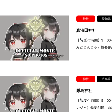
神社
愛知県
真清田神社
【
受付時間】9：0
みだじんじゃ）概要創
神社
広島県
厳島神社
【
受付時間】9：0
ンジャ）概要創建、西