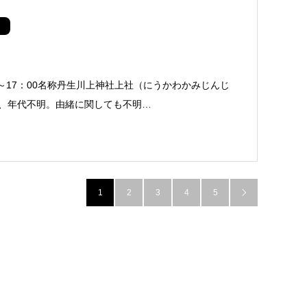
0～17：00名称丹生川上神社上社（にうかわかみじんじ
、年代不明。由緒に関しても不明…
1
2
3
4
5
