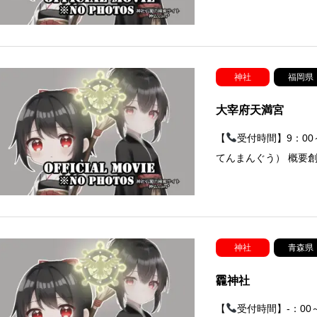
神社
福岡県
大宰府天満宮
【
受付時間】9：0
てんまんぐう） 概要
神社
青森県
龗神社
【
受付時間】-：00