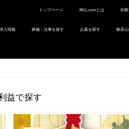
トップページ
神仏.comとは
祈願
求人情報
葬儀・法事を探す
お墓を探す
般若心
利益で探す