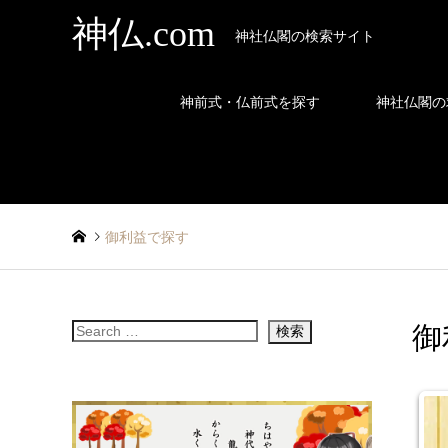
神仏.com
神社仏閣の検索サイト
神前式・仏前式を探す
神社仏閣の
御利益で探す
御