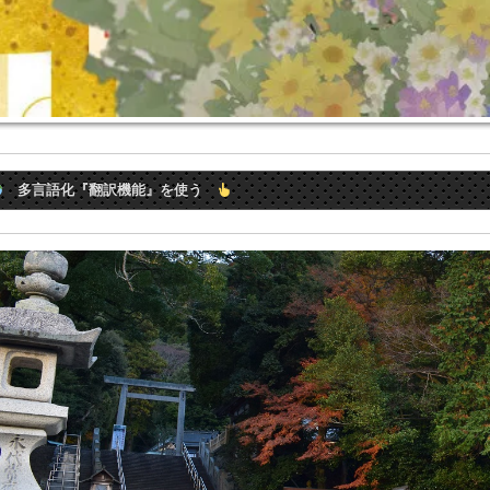
多言語化『翻訳機能』を使う
wered by
Translate